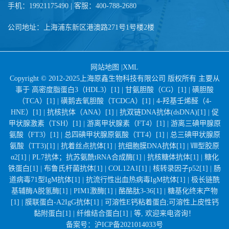
手机：19921175490 | 客服：400-788-2680
公司地址：上海浦东新区港澳路271号1号楼2楼
网站地图
|
XML
Copyright © 2012-2025上海原鑫生物科技有限公司 版权所有 主要从
事于
高密度脂蛋白3（HDL3）[1] |
甘氨胆酸（CG）[1] |
磺胆酸
（TCA）[1] |
磺鹅去氧胆酸（TCDCA）[1] |
4-羟基壬烯醛（4-
HNE）[1] |
抗核抗体（ANA）[1] |
抗双链DNA抗体(dsDNA)[1] |
促
甲状腺激素（TSH）[1] |
游离甲状腺素（FT4）[1] |
游离三碘甲腺原
氨酸（FT3）[1] |
总四碘甲状腺原氨酸（TT4）[1] |
总三碘甲状腺原
氨酸（TT3)[1] |
抗着丝点抗体[1] |
抗细胞膜DNA抗体[1] |
Ⅷ型胶原
α2[1] |
PL7抗体；抗苏氨酰tRNA合成酶[1] |
抗核糖体抗体[1] |
糖化
铁蛋白[1] |
布鲁氏杆菌抗体[1] |
COL12A1[1] |
核转录因子p52[1] |
肠
道病毒71型IgM抗体[1] |
抗流行性出血热病毒IgM抗体[1] |
极长链酰
基辅酶A脱氢酶[1] |
PIM1激酶[1] |
酪酪肽3-36[1] |
糖基化终末产物
[1] |
膜联蛋白-A2IgG抗体[1] |
可溶性E钙粘着蛋白;可溶性上皮性钙
黏附蛋白[1] |
纤维结合蛋白[1] |
等, 欢迎来电咨询！
备案号：
沪ICP备2021014033号