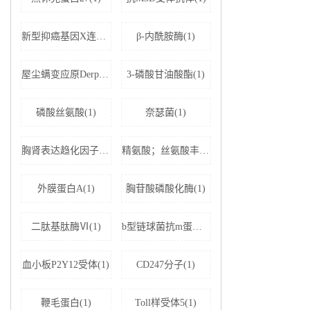
新型抑癌基因X连锁凋亡抑制蛋白相关因子-1(1)
β-内酰胺酶(1)
屋尘螨变应原Derp1 IgE抗体(1)
3-磷酸甘油酸酯(1)
磷酸丝氨酸(1)
奈瑟菌(1)
胸肾表达趋化因子(1)
精氨酸；丝氨酸丰富剪接因子1(1)
外膜蛋白A(1)
胸苷酸磷酸化酶(1)
二肽基肽酶Ⅵ(1)
b型链球菌抗m蛋白抗体(1)
血小板P2Y12受体(1)
CD247分子(1)
鞭毛蛋白(1)
Toll样受体5(1)