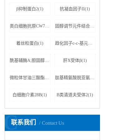
β抑制蛋白2(1)
抗凝血因子II(1)
类白细胞抗原CW7(1)
固醇调节元件结合蛋白裂解激活蛋白抗体(1)
着丝粒蛋白(1)
趋化因子c-c-基元配体19(1)
酰基辅酶A;胆固醇酰基转移酶(1)
肝X受体β(1)
微粒体甘油三酸酯转运蛋白大亚基(1)
肽基精氨酸脱亚氨酶4(1)
白细胞介素28B(1)
B类清道夫受体2(1)
C
联系我们
Contact Us