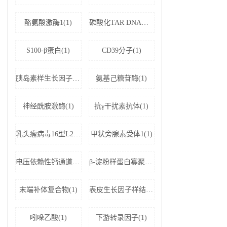
酪氨酸激酶1(1)
磷酸化TAR DNA结合蛋白43(1)
S100-β蛋白(1)
CD39分子(1)
胰岛素样生长因子结合蛋白5(1)
氨基己糖苷酶(1)
神经酰胺激酶(1)
抗γ干扰素抗体(1)
乳头瘤病毒16型L2蛋白(1)
甲状旁腺素受体1(1)
电压依赖性钙通道亚基α-2D1(1)
β-淀粉样蛋白寡聚体(1)
末端补体复合物(1)
表皮生长因子样结构域蛋白7(1)
吲哚乙酸(1)
下游转录因子(1)