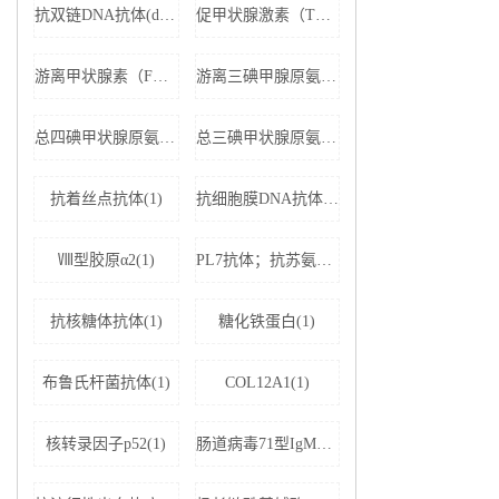
抗双链DNA抗体(dsDNA)(1)
促甲状腺激素（TSH）(1)
游离甲状腺素（FT4）(1)
游离三碘甲腺原氨酸（FT3）(1)
总四碘甲状腺原氨酸（TT4）(1)
总三碘甲状腺原氨酸（TT3)(1)
抗着丝点抗体(1)
抗细胞膜DNA抗体(1)
Ⅷ型胶原α2(1)
PL7抗体；抗苏氨酰tRNA合成酶(1)
抗核糖体抗体(1)
糖化铁蛋白(1)
布鲁氏杆菌抗体(1)
COL12A1(1)
核转录因子p52(1)
肠道病毒71型IgM抗体(1)