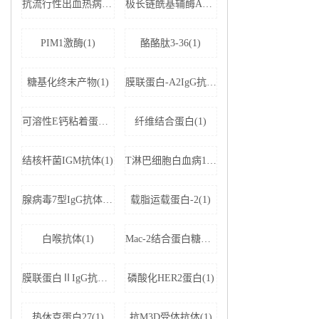
抗流行性出血热病毒IgM抗体(1)
极长链酰基辅酶A脱氢酶(1)
PIM1激酶(1)
酪酪肽3-36(1)
糖基化终末产物(1)
膜联蛋白-A2IgG抗体(1)
可溶性E钙粘着蛋白;可溶性上皮性钙黏附蛋白(1)
纤维结合蛋白(1)
结核杆菌IGM抗体(1)
T淋巴细胞白血病1+2型病毒(1)
腺病毒7型IgG抗体(1)
载脂运载蛋白-2(1)
白喉抗体(1)
Mac-2结合蛋白糖基化异构体(1)
膜联蛋白ⅡIgG抗体(1)
磷酸化HER2蛋白(1)
热休克蛋白27(1)
抗M3D受体抗体(1)