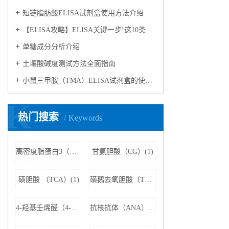
短链脂肪酸ELISA试剂盒使用方法介绍
【ELISA攻略】ELISA关键一步!这10类样品要如何处理?
​单糖成分分析介绍
​土壤酸碱度测试方法全面指南
小鼠三甲胺（TMA）ELISA试剂盒的使用方法
K
热门搜索
Keywords
高密度脂蛋白3（HDL3）(1)
甘氨胆酸（CG）(1)
磺胆酸 （TCA）(1)
磺鹅去氧胆酸（TCDCA）(1)
4-羟基壬烯醛（4-HNE）(1)
抗核抗体（ANA）(1)