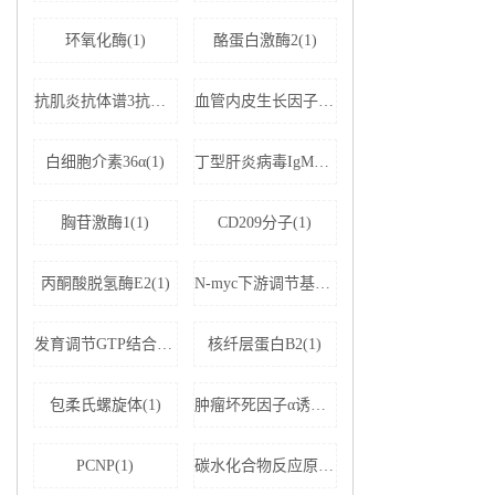
环氧化酶(1)
酪蛋白激酶2(1)
抗肌炎抗体谱3抗体IgG(1)
血管内皮生长因子受体2(1)
白细胞介素36α(1)
丁型肝炎病毒IgM抗体(1)
胸苷激酶1(1)
CD209分子(1)
丙酮酸脱氢酶E2(1)
N-myc下游调节基因2(1)
发育调节GTP结合蛋白2(1)
核纤层蛋白B2(1)
包柔氏螺旋体(1)
肿瘤坏死因子α诱导蛋白8样分子2(1)
PCNP(1)
碳水化合物反应原件结合蛋白(1)