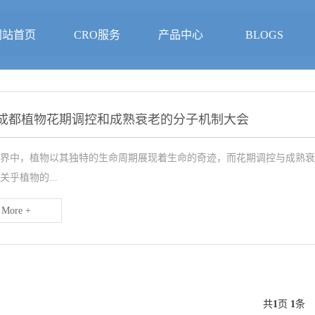
网站首页
CRO服务
产品中心
BLOGS
24成都植物花期调控和成熟衰老的分子机制大会
界中，植物以其独特的生命周期展现着生命的奇迹，而花期调控与成熟衰
关乎植物的...
More +
共
1
页
1
条