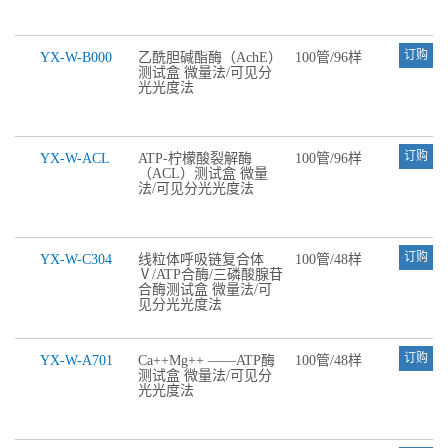
订购
YX-W-B000
乙酰胆碱酯酶（AchE）
100管/96样
测试盒 微量法/可见分
光光度法
订购
YX-W-ACL
ATP-柠檬酸裂解酶
100管/96样
（ACL）测试盒 微量
法/可见分光光度法
订购
YX-W-C304
线粒体呼吸链复合体
100管/48样
Ⅴ/ATP合酶/三磷酸腺苷
合酶测试盒 微量法/可
见分光光度法
订购
YX-W-A701
Ca++Mg++ ——ATP酶
100管/48样
测试盒 微量法/可见分
光光度法