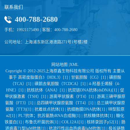
联系我们
400-788-2680
手机：19921175490 | 客服：400-788-2680
公司地址：上海浦东新区港澳路271号1号楼2楼
网站地图
|
XML
Copyright © 2012-2025上海原鑫生物科技有限公司 版权所有 主要从
事于
高密度脂蛋白3（HDL3）[1] |
甘氨胆酸（CG）[1] |
磺胆酸
（TCA）[1] |
磺鹅去氧胆酸（TCDCA）[1] |
4-羟基壬烯醛（4-
HNE）[1] |
抗核抗体（ANA）[1] |
抗双链DNA抗体(dsDNA)[1] |
促
甲状腺激素（TSH）[1] |
游离甲状腺素（FT4）[1] |
游离三碘甲腺原
氨酸（FT3）[1] |
总四碘甲状腺原氨酸（TT4）[1] |
总三碘甲状腺原
氨酸（TT3)[1] |
抗着丝点抗体[1] |
抗细胞膜DNA抗体[1] |
Ⅷ型胶原
α2[1] |
PL7抗体；抗苏氨酰tRNA合成酶[1] |
抗核糖体抗体[1] |
糖化
铁蛋白[1] |
布鲁氏杆菌抗体[1] |
COL12A1[1] |
核转录因子p52[1] |
肠
道病毒71型IgM抗体[1] |
抗流行性出血热病毒IgM抗体[1] |
极长链酰