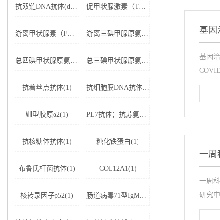
抗双链DNA抗体(dsDNA)(1)
促甲状腺激素（TSH）(1)
基因
游离甲状腺素（FT4）(1)
游离三碘甲腺原氨酸（FT3）(1)
基因治
总四碘甲状腺原氨酸（TT4）(1)
总三碘甲状腺原氨酸（TT3)(1)
COVI
抗着丝点抗体(1)
抗细胞膜DNA抗体(1)
Ⅷ型胶原α2(1)
PL7抗体；抗苏氨酰tRNA合成酶(1)
抗核糖体抗体(1)
糖化铁蛋白(1)
一周
布鲁氏杆菌抗体(1)
COL12A1(1)
一周科
研究中
核转录因子p52(1)
肠道病毒71型IgM抗体(1)