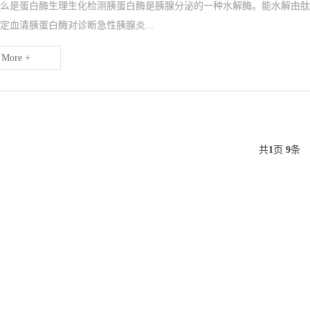
么是蛋白酶生理生化检测胰蛋白酶是胰腺分泌的一种水解酶。能水解由肽
定血清胰蛋白酶对诊断急性胰腺炎...
More +
共
1
页
9
条