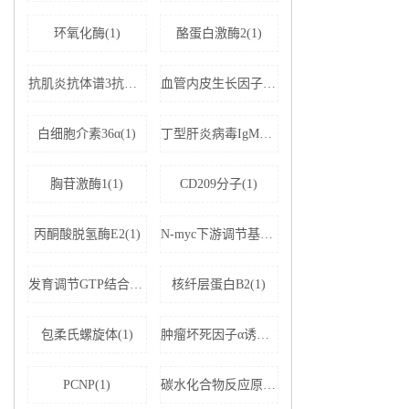
环氧化酶(1)
酪蛋白激酶2(1)
抗肌炎抗体谱3抗体IgG(1)
血管内皮生长因子受体2(1)
白细胞介素36α(1)
丁型肝炎病毒IgM抗体(1)
胸苷激酶1(1)
CD209分子(1)
丙酮酸脱氢酶E2(1)
N-myc下游调节基因2(1)
发育调节GTP结合蛋白2(1)
核纤层蛋白B2(1)
包柔氏螺旋体(1)
肿瘤坏死因子α诱导蛋白8样分子2(1)
PCNP(1)
碳水化合物反应原件结合蛋白(1)