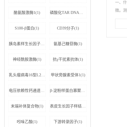
一、什
微。测
酪氨酸激酶1(1)
磷酸化TAR DNA结合蛋白43(1)
S100-β蛋白(1)
CD39分子(1)
胰岛素样生长因子结合蛋白5(1)
氨基己糖苷酶(1)
神经酰胺激酶(1)
抗γ干扰素抗体(1)
乳头瘤病毒16型L2蛋白(1)
甲状旁腺素受体1(1)
电压依赖性钙通道亚基α-2D1(1)
β-淀粉样蛋白寡聚体(1)
末端补体复合物(1)
表皮生长因子样结构域蛋白7(1)
吲哚乙酸(1)
下游转录因子(1)