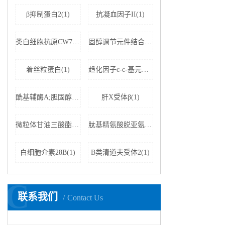
β抑制蛋白2(1)
抗凝血因子II(1)
类白细胞抗原CW7(1)
固醇调节元件结合蛋白裂解激活蛋白抗体(1)
着丝粒蛋白(1)
趋化因子c-c-基元配体19(1)
酰基辅酶A;胆固醇酰基转移酶(1)
肝X受体β(1)
微粒体甘油三酸酯转运蛋白大亚基(1)
肽基精氨酸脱亚氨酶4(1)
白细胞介素28B(1)
B类清道夫受体2(1)
C
联系我们
Contact Us