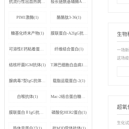
抗流行性出血热病毒IgM抗体(1)
极长链酰基辅酶A脱氢酶(1)
PIM1激酶(1)
酪酪肽3-36(1)
糖基化终末产物(1)
膜联蛋白-A2IgG抗体(1)
生物
可溶性E钙粘着蛋白;可溶性上皮性钙黏附蛋白(1)
纤维结合蛋白(1)
一场新
这场疫情
结核杆菌IGM抗体(1)
T淋巴细胞白血病1+2型病毒(1)
腺病毒7型IgG抗体(1)
载脂运载蛋白-2(1)
白喉抗体(1)
Mac-2结合蛋白糖基化异构体(1)
超氧
膜联蛋白ⅡIgG抗体(1)
磷酸化HER2蛋白(1)
生化试剂
热休克蛋白27(1)
抗M3D受体抗体(1)