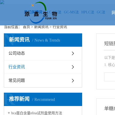
热门关键词：
LC-MS法
GC-MS法
HPLC法
GC法
当前位置：
首页
>
新闻资讯
>
行业资讯
N
新闻资讯
News & Trends
短链
公司动态
以下是
1. 核
行业资讯
常见问题
R
推荐新闻
Recommend
​单
bca蛋白含量elisa试剂盒使用方法