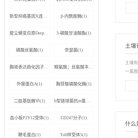
新型抑癌基因X连锁凋亡抑制蛋白相关因子-1(1)
β-内酰胺酶(1)
屋尘螨变应原Derp1 IgE抗体(1)
3-磷酸甘油酸酯(1)
土壤
磷酸丝氨酸(1)
奈瑟菌(1)
土壤有
胸肾表达趋化因子(1)
精氨酸；丝氨酸丰富剪接因子1(1)
一氯胺
外膜蛋白A(1)
胸苷酸磷酸化酶(1)
二肽基肽酶Ⅵ(1)
b型链球菌抗m蛋白抗体(1)
血小板P2Y12受体(1)
CD247分子(1)
什么
鞭毛蛋白(1)
Toll样受体5(1)