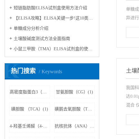
短链脂肪酸ELISA试剂盒使用方法介绍
单糖成
异进行
【ELISA攻略】ELISA关键一步!这10类样品要如何处理?
​单糖成分分析介绍
​土壤酸碱度测试方法全面指南
小鼠三甲胺（TMA）ELISA试剂盒的使用方法
K
热门搜索
​土
Keywords
我国科
高密度脂蛋白3（HDL3）(1)
甘氨胆酸（CG）(1)
达0.
混合 仪
磺胆酸 （TCA）(1)
磺鹅去氧胆酸（TCDCA）(1)
4-羟基壬烯醛（4-HNE）(1)
抗核抗体（ANA）(1)