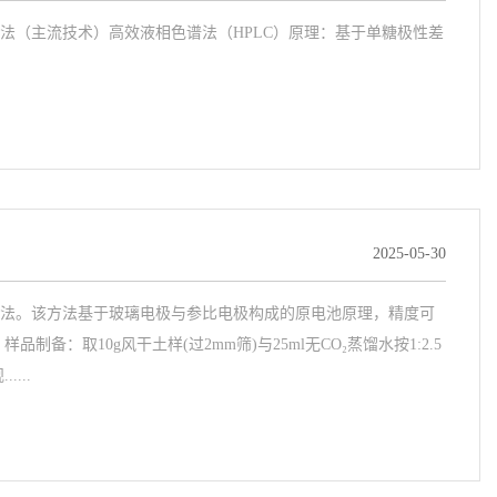
（主流技术）高效液相色谱法（HPLC）‌原理‌：基于单糖极性差
2025-05-30
家标准方法。该方法基于玻璃电极与参比电极构成的原电池原理，精度可
‌：取10g风干土样(过2mm筛)与25ml无CO₂蒸馏水按1:2.5
...