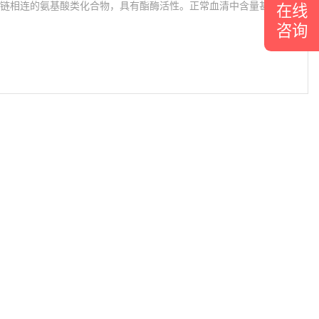
链相连的氨基酸类化合物，具有酯酶活性。正常血清中含量甚
在线
咨询