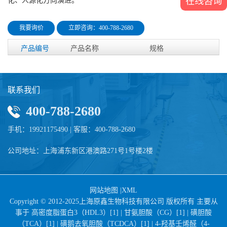
在线咨询
化、人源化方向演进。
我要询价
立即咨询：400-788-2680
产品编号
产品名称
规格
联系我们
400-788-2680
手机：19921175490 | 客服：400-788-2680
公司地址：上海浦东新区港澳路271号1号楼2楼
网站地图
|
XML
Copyright © 2012-2025上海原鑫生物科技有限公司 版权所有 主要从
事于
高密度脂蛋白3（HDL3）[1] |
甘氨胆酸（CG）[1] |
磺胆酸
（TCA）[1] |
磺鹅去氧胆酸（TCDCA）[1] |
4-羟基壬烯醛（4-