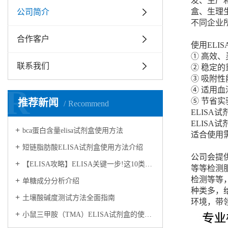
发、生产
盒、生理生
公司简介
不同企业
合作客户
使用ELI
① 高效
联系我们
② 稳定
③ 吸附性
R
④ 适用
⑤ 节省
推荐新闻
Recommend
ELISA试
ELISA试
bca蛋白含量elisa试剂盒使用方法
适合使用
短链脂肪酸ELISA试剂盒使用方法介绍
公司会提
【ELISA攻略】ELISA关键一步!这10类样品要如何处理?
等等检测
检测等等
​单糖成分分析介绍
种类多，
​土壤酸碱度测试方法全面指南
环境，带
小鼠三甲胺（TMA）ELISA试剂盒的使用方法