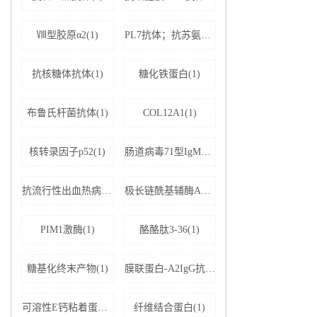
Ⅷ型胶原α2(1)
PL7抗体；抗苏氨酰tRNA合成酶(1)
抗核糖体抗体(1)
糖化铁蛋白(1)
布鲁氏杆菌抗体(1)
COL12A1(1)
核转录因子p52(1)
肠道病毒71型IgM抗体(1)
抗流行性出血热病毒IgM抗体(1)
极长链酰基辅酶A脱氢酶(1)
PIM1激酶(1)
酪酪肽3-36(1)
糖基化终末产物(1)
膜联蛋白-A2IgG抗体(1)
可溶性E钙粘着蛋白;可溶性上皮性钙黏附蛋白(1)
纤维结合蛋白(1)