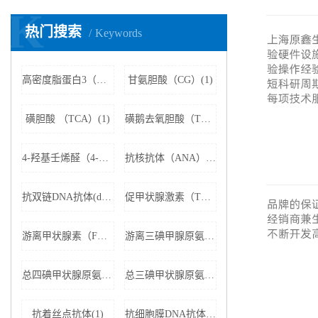
K
热门搜索
Keywords
高密度脂蛋白3（HDL3）(1)
甘氨胆酸（CG）(1)
磺胆酸 （TCA）(1)
磺鹅去氧胆酸（TCDCA）(1)
4-羟基壬烯醛（4-HNE）(1)
抗核抗体（ANA）(1)
抗双链DNA抗体(dsDNA)(1)
促甲状腺激素（TSH）(1)
游离甲状腺素（FT4）(1)
游离三碘甲腺原氨酸（FT3）(1)
总四碘甲状腺原氨酸（TT4）(1)
总三碘甲状腺原氨酸（TT3)(1)
抗着丝点抗体(1)
抗细胞膜DNA抗体(1)