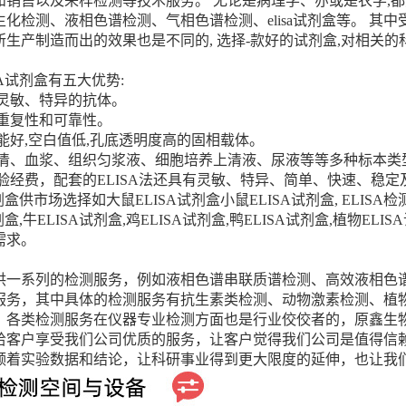
和销售以及来样检测等技术服务。 无论是病理学、亦或是农学,
化检测、液相色谱检测、气相色谱检测、elisa试剂盒等。 其中受
所生产制造而出的效果也是不同的, 选择-款好的试剂盒,对相关
SA试剂盒有五大优势:
、灵敏、特异的抗体。
的重复性和可靠性。
能好,空白值低,孔底透明度高的固相载体。
血清、血浆、组织匀浆液、细胞培养上清液、尿液等等多种标本类
实验经费，配套的ELISA法还具有灵敏、特异、简单、快速、稳
剂盒供市场选择如大鼠ELISA试剂盒小鼠ELISA试剂盒, ELISA检测试
剂盒,牛ELISA试剂盒,鸡ELISA试剂盒,鸭ELISA试剂盒,植物E
需求。
供一系列的检测服务，例如液相色谱串联质谱检测、高效液相色谱检
服务，其中具体的检测服务有抗生素类检测、动物激素检测、植
，各类检测服务在仪器专业检测方面也是行业佼佼者的，原鑫生
给客户享受我们公司优质的服务，让客户觉得我们公司是值得信
领着实验数据和结论，让科研事业得到更大限度的延伸，也让我