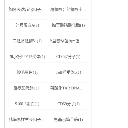
胸肾表达趋化因子(1)
精氨酸；丝氨酸丰富剪接因子1(1)
外膜蛋白A(1)
胸苷酸磷酸化酶(1)
二肽基肽酶Ⅵ(1)
b型链球菌抗m蛋白抗体(1)
血小板P2Y12受体(1)
CD247分子(1)
鞭毛蛋白(1)
Toll样受体5(1)
酪氨酸激酶1(1)
磷酸化TAR DNA结合蛋白43(1)
S100-β蛋白(1)
CD39分子(1)
胰岛素样生长因子结合蛋白5(1)
氨基己糖苷酶(1)