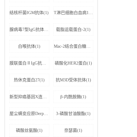
结核杆菌IGM抗体(1)
T淋巴细胞白血病1+2型病毒(1)
腺病毒7型IgG抗体(1)
载脂运载蛋白-2(1)
白喉抗体(1)
Mac-2结合蛋白糖基化异构体(1)
膜联蛋白ⅡIgG抗体(1)
磷酸化HER2蛋白(1)
热休克蛋白27(1)
抗M3D受体抗体(1)
新型抑癌基因X连锁凋亡抑制蛋白相关因子-1(1)
β-内酰胺酶(1)
屋尘螨变应原Derp1 IgE抗体(1)
3-磷酸甘油酸酯(1)
磷酸丝氨酸(1)
奈瑟菌(1)