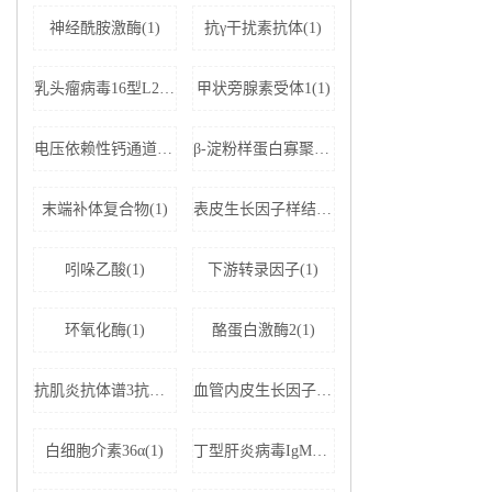
神经酰胺激酶(1)
抗γ干扰素抗体(1)
乳头瘤病毒16型L2蛋白(1)
甲状旁腺素受体1(1)
电压依赖性钙通道亚基α-2D1(1)
β-淀粉样蛋白寡聚体(1)
末端补体复合物(1)
表皮生长因子样结构域蛋白7(1)
吲哚乙酸(1)
下游转录因子(1)
环氧化酶(1)
酪蛋白激酶2(1)
抗肌炎抗体谱3抗体IgG(1)
血管内皮生长因子受体2(1)
白细胞介素36α(1)
丁型肝炎病毒IgM抗体(1)