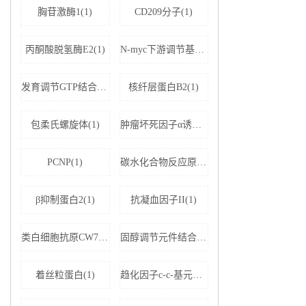
胸苷激酶1(1)
CD209分子(1)
丙酮酸脱氢酶E2(1)
N-myc下游调节基因2(1)
发育调节GTP结合蛋白2(1)
核纤层蛋白B2(1)
包柔氏螺旋体(1)
肿瘤坏死因子α诱导蛋白8样分子2(1)
PCNP(1)
碳水化合物反应原件结合蛋白(1)
β抑制蛋白2(1)
抗凝血因子II(1)
类白细胞抗原CW7(1)
固醇调节元件结合蛋白裂解激活蛋白抗体(1)
着丝粒蛋白(1)
趋化因子c-c-基元配体19(1)