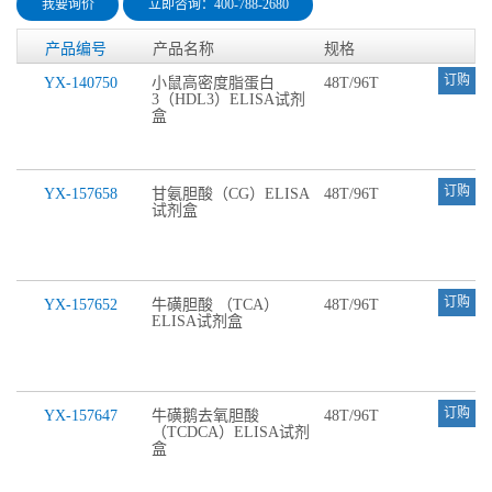
我要询价
立即咨询：400-788-2680
产品编号
产品名称
规格
订购
YX-140750
小鼠高密度脂蛋白
48T/96T
3（HDL3）ELISA试剂
盒
订购
YX-157658
甘氨胆酸（CG）ELISA
48T/96T
试剂盒
订购
YX-157652
牛磺胆酸 （TCA）
48T/96T
ELISA试剂盒
订购
YX-157647
牛磺鹅去氧胆酸
48T/96T
（TCDCA）ELISA试剂
盒