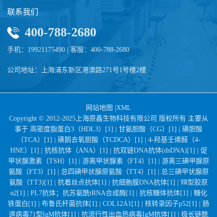
联系我们
400-788-2680
手机：19921175490 | 客服：400-788-2680
公司地址：上海浦东新区港澳路271号1号楼2楼
网站地图
|
XML
Copyright © 2012-2025上海原鑫生物科技有限公司 版权所有 主要从
事于
高密度脂蛋白3（HDL3）[1] |
甘氨胆酸（CG）[1] |
磺胆酸
（TCA）[1] |
磺鹅去氧胆酸（TCDCA）[1] |
4-羟基壬烯醛（4-
HNE）[1] |
抗核抗体（ANA）[1] |
抗双链DNA抗体(dsDNA)[1] |
促
甲状腺激素（TSH）[1] |
游离甲状腺素（FT4）[1] |
游离三碘甲腺原
氨酸（FT3）[1] |
总四碘甲状腺原氨酸（TT4）[1] |
总三碘甲状腺原
氨酸（TT3)[1] |
抗着丝点抗体[1] |
抗细胞膜DNA抗体[1] |
Ⅷ型胶原
α2[1] |
PL7抗体；抗苏氨酰tRNA合成酶[1] |
抗核糖体抗体[1] |
糖化
铁蛋白[1] |
布鲁氏杆菌抗体[1] |
COL12A1[1] |
核转录因子p52[1] |
肠
道病毒71型IgM抗体[1] |
抗流行性出血热病毒IgM抗体[1] |
极长链酰