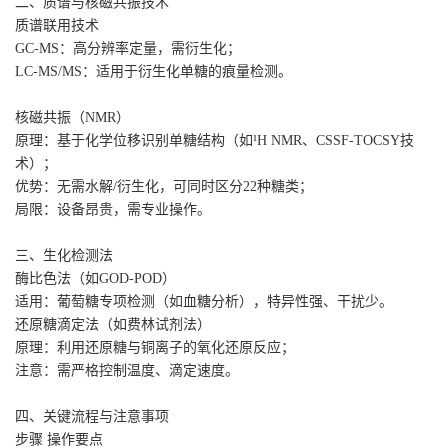
二、质谱与核磁共振技术
质谱联用技术‌
GC-MS‌：高分辨率定量，需衍生化；
LC-MS/MS‌：适用于衍生化单糖的痕量检测。
核磁共振（NMR）‌
原理‌：基于化学位移识别单糖结构（如¹H NMR、CSSF-TOCSY技
术）；
优势‌：无需水解/衍生化，可同时区分22种糖类；
局限‌：设备昂贵，需专业操作。
三、生化检测法
酶比色法（如GOD-POD）‌
适用‌：葡萄糖专项检测（如血糖分析），特异性强、干扰少。
还原糖滴定法（如费林试剂法）‌
原理‌：利用还原糖与铜离子的氧化还原反应；
注意‌：需严格控制温度、滴定速度。
四、关键流程与注意事项
步骤‌ ‌操作要点‌