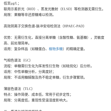
低至μg/L；
联用示差折光（RID）、蒸发光散射（ELSD）等检测器无需衍生。
局限‌：果糖等非还原糖难以检测。
高效阴离子交换色谱-脉冲安培检测法（HPAEC-PAD）‌
优势‌：无需衍生化，直接分离单糖（含酸性糖、氨基糖），灵敏度
高、前处理简单。
适用‌：复杂样品（如糖蛋白、
植物多糖
）的精确定量。
气相色谱法（GC）‌
流程‌：单糖需衍生化为挥发性衍生物（如硅烷化）后分析。
适用‌：中性单糖分析，分离度好；
局限‌：不适用糖醛酸及热不稳定单糖，衍生步骤繁琐。
薄层色谱法（TLC）‌
特点‌：操作简便、成本低，常用于初步定性；
局限‌：分离度低，重现性受温湿度影响大。