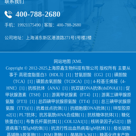
联系我们
400-788-2680
手机：19921175490 | 客服：400-788-2680
公司地址：上海浦东新区港澳路271号1号楼2楼
网站地图
|
XML
Copyright © 2012-2025上海原鑫生物科技有限公司 版权所有 主要从
事于
高密度脂蛋白3（HDL3）[1] |
甘氨胆酸（CG）[1] |
磺胆酸
（TCA）[1] |
磺鹅去氧胆酸（TCDCA）[1] |
4-羟基壬烯醛（4-
HNE）[1] |
抗核抗体（ANA）[1] |
抗双链DNA抗体(dsDNA)[1] |
促
甲状腺激素（TSH）[1] |
游离甲状腺素（FT4）[1] |
游离三碘甲腺原
氨酸（FT3）[1] |
总四碘甲状腺原氨酸（TT4）[1] |
总三碘甲状腺原
氨酸（TT3)[1] |
抗着丝点抗体[1] |
抗细胞膜DNA抗体[1] |
Ⅷ型胶原
α2[1] |
PL7抗体；抗苏氨酰tRNA合成酶[1] |
抗核糖体抗体[1] |
糖化
铁蛋白[1] |
布鲁氏杆菌抗体[1] |
COL12A1[1] |
核转录因子p52[1] |
肠
道病毒71型IgM抗体[1] |
抗流行性出血热病毒IgM抗体[1] |
极长链酰
基辅酶A脱氢酶[1] |
PIM1激酶[1] |
酪酪肽3-36[1] |
糖基化终末产物