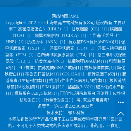
网站地图
|
XML
Copyright © 2012-2025上海原鑫生物科技有限公司 版权所有 主要从
事于
高密度脂蛋白3（HDL3）[1] |
甘氨胆酸（CG）[1] |
磺胆酸
（TCA）[1] |
磺鹅去氧胆酸（TCDCA）[1] |
4-羟基壬烯醛（4-
HNE）[1] |
抗核抗体（ANA）[1] |
抗双链DNA抗体(dsDNA)[1] |
促
甲状腺激素（TSH）[1] |
游离甲状腺素（FT4）[1] |
游离三碘甲腺原
氨酸（FT3）[1] |
总四碘甲状腺原氨酸（TT4）[1] |
总三碘甲状腺原
氨酸（TT3)[1] |
抗着丝点抗体[1] |
抗细胞膜DNA抗体[1] |
Ⅷ型胶原
α2[1] |
PL7抗体；抗苏氨酰tRNA合成酶[1] |
抗核糖体抗体[1] |
糖化
铁蛋白[1] |
布鲁氏杆菌抗体[1] |
COL12A1[1] |
核转录因子p52[1] |
肠
道病毒71型IgM抗体[1] |
抗流行性出血热病毒IgM抗体[1] |
极长链酰
基辅酶A脱氢酶[1] |
PIM1激酶[1] |
酪酪肽3-36[1] |
糖基化终末产物
[1] |
膜联蛋白-A2IgG抗体[1] |
可溶性E钙粘着蛋白;可溶性上皮性钙
黏附蛋白[1] |
纤维结合蛋白[1] |
等, 欢迎来电咨询！
备案号：
沪ICP备2021014033号
技术支持：
微互科技
本网站销售的所有产品仅用于工业应用或者科学研究等非医疗目
的，不可用于人类或动物的临床诊断或治疗，非药用，非食用。