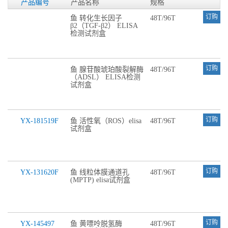
产品编号
产品名称
规格
订购
鱼 转化生长因子
48T/96T
β2（TGF-β2） ELISA
检测试剂盒
订购
鱼 腺苷酸琥珀酸裂解酶
48T/96T
（ADSL） ELISA检测
试剂盒
订购
YX-181519F
鱼 活性氧（ROS）elisa
48T/96T
试剂盒
订购
YX-131620F
鱼 线粒体膜通道孔
48T/96T
(MPTP) elisa试剂盒
订购
YX-145497
鱼 黄嘌呤脱氢酶
48T/96T