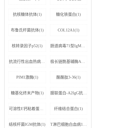
抗核糖体抗体(1)
糖化铁蛋白(1)
布鲁氏杆菌抗体(1)
COL12A1(1)
核转录因子p52(1)
肠道病毒71型IgM抗体(1)
抗流行性出血热病毒IgM抗体(1)
极长链酰基辅酶A脱氢酶(1)
PIM1激酶(1)
酪酪肽3-36(1)
糖基化终末产物(1)
膜联蛋白-A2IgG抗体(1)
可溶性E钙粘着蛋白;可溶性上皮性钙黏附蛋白(1)
纤维结合蛋白(1)
结核杆菌IGM抗体(1)
T淋巴细胞白血病1+2型病毒(1)