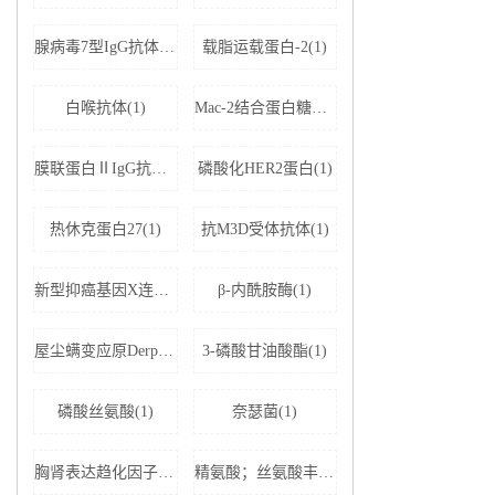
腺病毒7型IgG抗体(1)
载脂运载蛋白-2(1)
白喉抗体(1)
Mac-2结合蛋白糖基化异构体(1)
膜联蛋白ⅡIgG抗体(1)
磷酸化HER2蛋白(1)
热休克蛋白27(1)
抗M3D受体抗体(1)
新型抑癌基因X连锁凋亡抑制蛋白相关因子-1(1)
β-内酰胺酶(1)
屋尘螨变应原Derp1 IgE抗体(1)
3-磷酸甘油酸酯(1)
磷酸丝氨酸(1)
奈瑟菌(1)
胸肾表达趋化因子(1)
精氨酸；丝氨酸丰富剪接因子1(1)