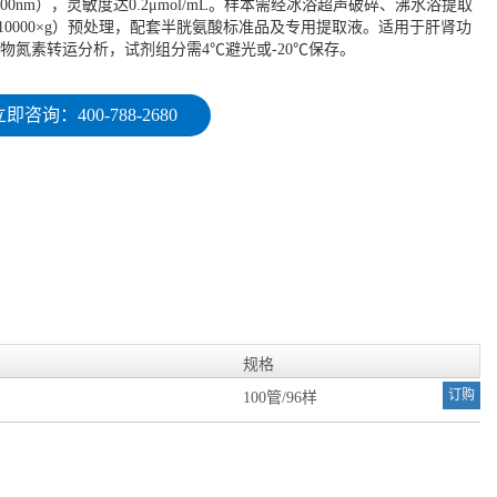
00nm），灵敏度达0.2μmol/mL。样本需经冰浴超声破碎、沸水浴提取
心（10000×g）预处理，配套半胱氨酸标准品及专用提取液。适用于肝肾功
物氮素转运分析，试剂组分需4℃避光或-20℃保存。
即咨询：400-788-2680
规格
订购
100管/96样