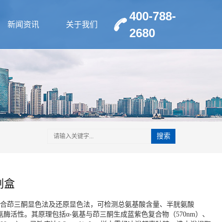
400-788-
新闻资讯
关于我们
2680
搜索
剂盒
合茚三酮显色法及还原显色法，可检测总氨基酸含量、半胱氨酸
氨酶活性。其原理包括α-氨基与茚三酮生成蓝紫色复合物（570nm）、