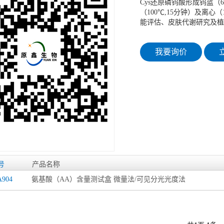
Cys还原磷钨酸形成钨蓝（6
（100℃,15分钟）及离
能评估、皮肤代谢研究及植
我要询价
立
号
产品名称
A904
氨基酸（AA）含量测试盒 微量法/可见分光光度法