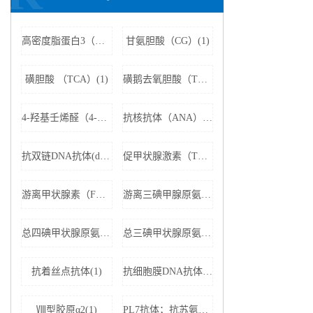
高密度脂蛋白3（HDL3）(1)
甘氨胆酸（CG）(1)
磺胆酸 （TCA）(1)
磺鹅去氧胆酸（TCDCA）(1)
4-羟基壬烯醛（4-HNE）(1)
抗核抗体（ANA）(1)
抗双链DNA抗体(dsDNA)(1)
促甲状腺激素（TSH）(1)
游离甲状腺素（FT4）(1)
游离三碘甲腺原氨酸（FT3）(1)
总四碘甲状腺原氨酸（TT4）(1)
总三碘甲状腺原氨酸（TT3)(1)
抗着丝点抗体(1)
抗细胞膜DNA抗体(1)
Ⅷ型胶原α2(1)
PL7抗体；抗苏氨酰tRNA合成酶(1)