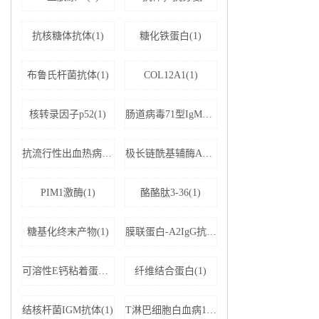
抗核糖体抗体(1)
糖化铁蛋白(1)
布鲁氏杆菌抗体(1)
COL12A1(1)
核转录因子p52(1)
肠道病毒71型IgM抗体(1)
抗流行性出血热病毒IgM抗体(1)
极长链酰基辅酶A脱氢酶(1)
PIM1激酶(1)
酪酪肽3-36(1)
糖基化终末产物(1)
膜联蛋白-A2IgG抗体(1)
可溶性E钙粘着蛋白;可溶性上皮性钙黏附蛋白(1)
纤维结合蛋白(1)
结核杆菌IGM抗体(1)
T淋巴细胞白血病1+2型病毒(1)