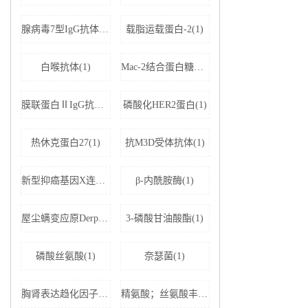
腺病毒7型IgG抗体(1)
载脂运载蛋白-2(1)
白喉抗体(1)
Mac-2结合蛋白糖基化异构体(1)
膜联蛋白ⅡIgG抗体(1)
磷酸化HER2蛋白(1)
热休克蛋白27(1)
抗M3D受体抗体(1)
新型抑癌基因X连锁凋亡抑制蛋白相关因子-1(1)
β-内酰胺酶(1)
屋尘螨变应原Derp1 IgE抗体(1)
3-磷酸甘油酸酯(1)
磷酸丝氨酸(1)
奈瑟菌(1)
胸肾表达趋化因子(1)
精氨酸；丝氨酸丰富剪接因子1(1)