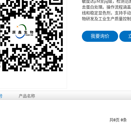
敏度达μM至pg级，检测范围宽泛
去蛋白处理。操作流程涵盖
线和稳定显色剂，支持手动
物研发及工业生产质量控制
我要询价
立
号
产品名称
共
0
页
0
条