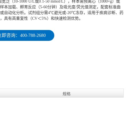
（10-1000 U/L或0.1-50 mmol/L），样本需预离心（1000×g）或
样本加载、孵育反应（5-60分钟）及吸光度/荧光值测定，配套标准曲
或自动化分析。试剂组分需4℃避光或-20℃冻存，适用于疾病诊断、药
，具有高重复性（CV＜5%）和快速检测优势。
即咨询：400-788-2680
规格