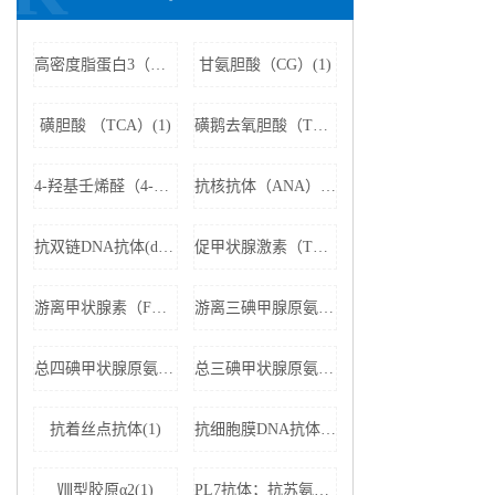
高密度脂蛋白3（HDL3）(1)
甘氨胆酸（CG）(1)
磺胆酸 （TCA）(1)
磺鹅去氧胆酸（TCDCA）(1)
4-羟基壬烯醛（4-HNE）(1)
抗核抗体（ANA）(1)
抗双链DNA抗体(dsDNA)(1)
促甲状腺激素（TSH）(1)
游离甲状腺素（FT4）(1)
游离三碘甲腺原氨酸（FT3）(1)
总四碘甲状腺原氨酸（TT4）(1)
总三碘甲状腺原氨酸（TT3)(1)
抗着丝点抗体(1)
抗细胞膜DNA抗体(1)
Ⅷ型胶原α2(1)
PL7抗体；抗苏氨酰tRNA合成酶(1)