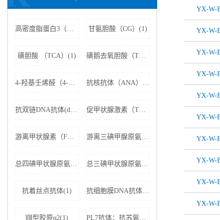
YX-W-B
高密度脂蛋白3（HDL3）(1)
甘氨胆酸（CG）(1)
YX-W-B
YX-W-B
磺胆酸 （TCA）(1)
磺鹅去氧胆酸（TCDCA）(1)
YX-W-B
4-羟基壬烯醛（4-HNE）(1)
抗核抗体（ANA）(1)
YX-W-B
抗双链DNA抗体(dsDNA)(1)
促甲状腺激素（TSH）(1)
YX-W-B
游离甲状腺素（FT4）(1)
游离三碘甲腺原氨酸（FT3）(1)
YX-W-B
YX-W-B
总四碘甲状腺原氨酸（TT4）(1)
总三碘甲状腺原氨酸（TT3)(1)
YX-W-B
抗着丝点抗体(1)
抗细胞膜DNA抗体(1)
YX-W-B
Ⅷ型胶原α2(1)
PL7抗体；抗苏氨酰tRNA合成酶(1)