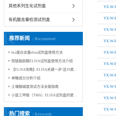
其他系列生化试剂盒
YX-W-
YX-W-B
有机酸含量检测试剂盒
YX-W-
R
推荐新闻
Recommend
YX-W-B
bca蛋白含量elisa试剂盒使用方法
YX-W-B
短链脂肪酸ELISA试剂盒使用方法介绍
YX-W-B
【ELISA攻略】ELISA关键一步!这10类样品要如何处理?
YX-W-B
​单糖成分分析介绍
​土壤酸碱度测试方法全面指南
YX-W-
小鼠三甲胺（TMA）ELISA试剂盒的使用方法
YX-W-
K
YX-W-
热门搜索
Keywords