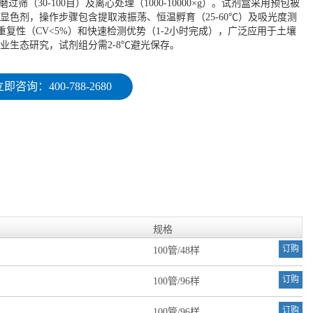
研磨过筛（30-100目）及离心处理（1000-10000×g）。试剂盒采用预包被
显色剂，操作步骤包含提取液振荡、恒温孵育（25-60℃）及吸光度测
备高重复性（CV<5%）和快速检测优势（1-2小时完成），广泛应用于土壤
业生态研究，试剂组分需2-8℃避光保存。
即咨询：400-788-2680
规格
订购
100管/48样
订购
100管/96样
订购
100管/96样