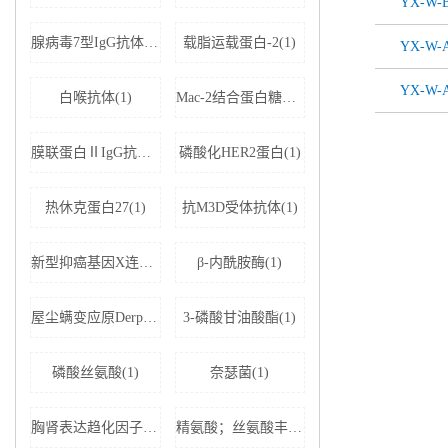
YX-W-B
腺病毒7型IgG抗体(1)
载脂运载蛋白-2(1)
YX-W-
YX-W-
白喉抗体(1)
Mac-2结合蛋白糖基化异构体(1)
膜联蛋白ⅡIgG抗体(1)
磷酸化HER2蛋白(1)
热休克蛋白27(1)
抗M3D受体抗体(1)
新型抑癌基因X连锁凋亡抑制蛋白相关因子-1(1)
β-内酰胺酶(1)
屋尘螨变应原Derp1 IgE抗体(1)
3-磷酸甘油酸酯(1)
磷酸丝氨酸(1)
奈瑟菌(1)
胸肾表达趋化因子(1)
精氨酸；丝氨酸丰富剪接因子1(1)