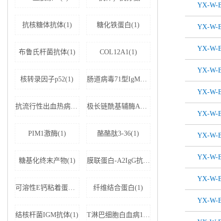
YX-W-B
抗核糖体抗体(1)
糖化铁蛋白(1)
YX-W-B
YX-W-B
布鲁氏杆菌抗体(1)
COL12A1(1)
YX-W-B
核转录因子p52(1)
肠道病毒71型IgM抗体(1)
YX-W-B
抗流行性出血热病毒IgM抗体(1)
极长链酰基辅酶A脱氢酶(1)
YX-W-B
PIM1激酶(1)
酪酪肽3-36(1)
YX-W-B
YX-W-B
糖基化终末产物(1)
膜联蛋白-A2IgG抗体(1)
YX-W-B
可溶性E钙粘着蛋白;可溶性上皮性钙黏附蛋白(1)
纤维结合蛋白(1)
YX-W-B
结核杆菌IGM抗体(1)
T淋巴细胞白血病1+2型病毒(1)