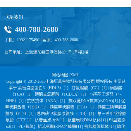
联系我们
400-788-2680
手机：19921175490 | 客服：400-788-2680
公司地址：上海浦东新区港澳路271号1号楼2楼
网站地图
|
XML
Copyright © 2012-2025上海原鑫生物科技有限公司 版权所有 主要从
事于
高密度脂蛋白3（HDL3）[1] |
甘氨胆酸（CG）[1] |
磺胆酸
（TCA）[1] |
磺鹅去氧胆酸（TCDCA）[1] |
4-羟基壬烯醛（4-
HNE）[1] |
抗核抗体（ANA）[1] |
抗双链DNA抗体(dsDNA)[1] |
促
甲状腺激素（TSH）[1] |
游离甲状腺素（FT4）[1] |
游离三碘甲腺原
氨酸（FT3）[1] |
总四碘甲状腺原氨酸（TT4）[1] |
总三碘甲状腺原
氨酸（TT3)[1] |
抗着丝点抗体[1] |
抗细胞膜DNA抗体[1] |
Ⅷ型胶原
α2[1] |
PL7抗体；抗苏氨酰tRNA合成酶[1] |
抗核糖体抗体[1] |
糖化