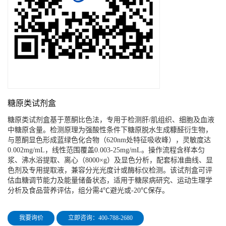
糖原类试剂盒
糖原类试剂盒基于蒽酮比色法，专用于检测肝/肌组织、细胞及血液
中糖原含量。检测原理为强酸性条件下糖原脱水生成糠醛衍生物，
与蒽酮显色形成蓝绿色化合物（620nm处特征吸收峰），灵敏度达
0.002mg/mL，线性范围覆盖0.003-25mg/mL。操作流程含样本匀
浆、沸水浴提取、离心（8000×g）及显色分析，配套标准曲线、显
色剂及专用提取液，兼容分光光度计或酶标仪检测。该试剂盒可评
估血糖调节能力及能量储备状态，适用于糖尿病研究、运动生理学
分析及食品营养评估，组分需4℃避光或-20℃保存。
我要询价
立即咨询：400-788-2680