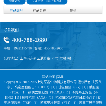
我要询价
立即咨询：400-788-2680
产品编号
产品名称
规格
联系我们
400-788-2680
手机：19921175490 | 客服：400-788-2680
公司地址：上海浦东新区港澳路271号1号楼2楼
网站地图
|
XML
Copyright © 2012-2025上海原鑫生物科技有限公司 版权所有 主要从
事于
高密度脂蛋白3（HDL3）[1] |
甘氨胆酸（CG）[1] |
磺胆酸
（TCA）[1] |
磺鹅去氧胆酸（TCDCA）[1] |
4-羟基壬烯醛（4-
HNE）[1] |
抗核抗体（ANA）[1] |
抗双链DNA抗体(dsDNA)[1] |
促
甲状腺激素（TSH）[1] |
游离甲状腺素（FT4）[1] |
游离三碘甲腺原