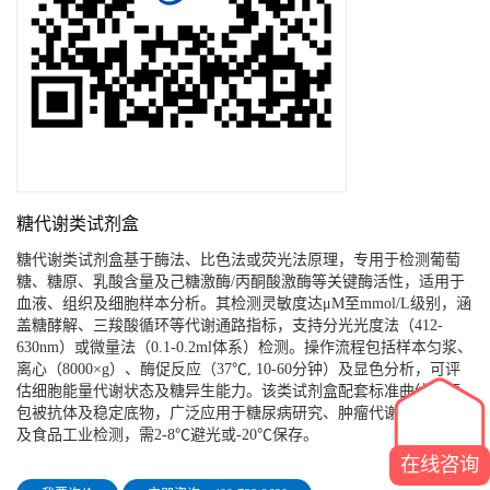
糖代谢类试剂盒
糖代谢类试剂盒基于酶法、比色法或荧光法原理，专用于检测葡萄
糖、糖原、乳酸含量及己糖激酶/丙酮酸激酶等关键酶活性，适用于
血液、组织及细胞样本分析。其检测灵敏度达μM至mmol/L级别，涵
盖糖酵解、三羧酸循环等代谢通路指标，支持分光光度法（412-
630nm）或微量法（0.1-0.2ml体系）检测。操作流程包括样本匀浆、
离心（8000×g）、酶促反应（37℃, 10-60分钟）及显色分析，可评
估细胞能量代谢状态及糖异生能力。该类试剂盒配套标准曲线、预
包被抗体及稳定底物，广泛应用于糖尿病研究、肿瘤代谢机制分析
及食品工业检测，需2-8℃避光或-20℃保存。
在线咨询