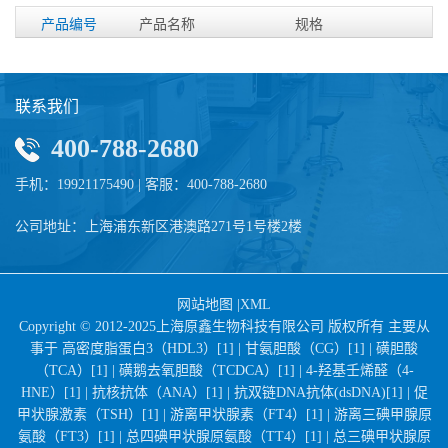
产品编号
产品名称
规格
联系我们
400-788-2680
手机：19921175490 | 客服：400-788-2680
公司地址：上海浦东新区港澳路271号1号楼2楼
网站地图
|
XML
Copyright © 2012-2025上海原鑫生物科技有限公司 版权所有 主要从
事于
高密度脂蛋白3（HDL3）[1] |
甘氨胆酸（CG）[1] |
磺胆酸
（TCA）[1] |
磺鹅去氧胆酸（TCDCA）[1] |
4-羟基壬烯醛（4-
HNE）[1] |
抗核抗体（ANA）[1] |
抗双链DNA抗体(dsDNA)[1] |
促
甲状腺激素（TSH）[1] |
游离甲状腺素（FT4）[1] |
游离三碘甲腺原
氨酸（FT3）[1] |
总四碘甲状腺原氨酸（TT4）[1] |
总三碘甲状腺原