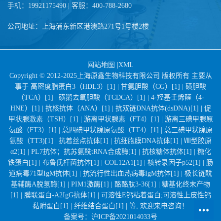
手机：19921175490 | 客服：400-788-2680
公司地址：上海浦东新区港澳路271号1号楼2楼
网站地图
|
XML
Copyright © 2012-2025上海原鑫生物科技有限公司 版权所有 主要从
事于
高密度脂蛋白3（HDL3）[1] |
甘氨胆酸（CG）[1] |
磺胆酸
（TCA）[1] |
磺鹅去氧胆酸（TCDCA）[1] |
4-羟基壬烯醛（4-
HNE）[1] |
抗核抗体（ANA）[1] |
抗双链DNA抗体(dsDNA)[1] |
促
甲状腺激素（TSH）[1] |
游离甲状腺素（FT4）[1] |
游离三碘甲腺原
氨酸（FT3）[1] |
总四碘甲状腺原氨酸（TT4）[1] |
总三碘甲状腺原
氨酸（TT3)[1] |
抗着丝点抗体[1] |
抗细胞膜DNA抗体[1] |
Ⅷ型胶原
α2[1] |
PL7抗体；抗苏氨酰tRNA合成酶[1] |
抗核糖体抗体[1] |
糖化
铁蛋白[1] |
布鲁氏杆菌抗体[1] |
COL12A1[1] |
核转录因子p52[1] |
肠
道病毒71型IgM抗体[1] |
抗流行性出血热病毒IgM抗体[1] |
极长链酰
基辅酶A脱氢酶[1] |
PIM1激酶[1] |
酪酪肽3-36[1] |
糖基化终末产物
[1] |
膜联蛋白-A2IgG抗体[1] |
可溶性E钙粘着蛋白;可溶性上皮性钙
黏附蛋白[1] |
纤维结合蛋白[1] |
等, 欢迎来电咨询！
备案号：
沪ICP备2021014033号