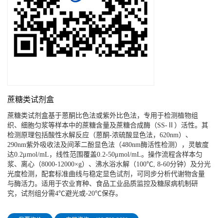
蔗糖类试剂盒
蔗糖类试剂盒基于蒽酮比色法或紫外比色法，专用于检测植物组
织、细胞匀浆等样本中的蔗糖含量及蔗糖合成酶（SS-Ⅱ）活性。其
检测原理包括酸性水解反应（蒽酮-浓硫酸显色法，620nm）、
290nm紫外吸收法及间苯二酚显色法（480nm酶活性检测），灵敏度
达0.2μmol/mL，线性范围覆盖0.2-50μmol/mL。操作流程含样本匀
浆、离心（8000-12000×g）、沸水浴水解（100℃, 8-60分钟）及分光
光度检测，配套标准曲线与稳定显色试剂，可同步分析代谢物含量
与酶活力。适用于农业育种、食品工业品质监控及糖尿病机制研
究，试剂组分需4℃避光或-20℃保存。